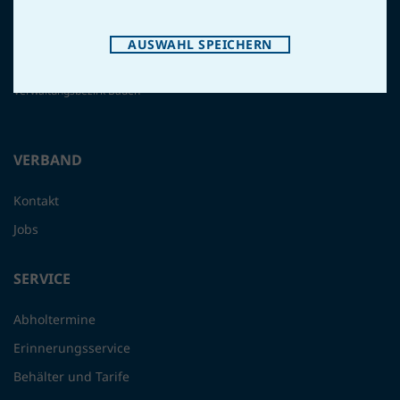
GVA BADEN
AUSWAHL SPEICHERN
Gemeindeverband für Abfallwirtschaft und Abgabeneinhebung im
Verwaltungsbezirk Baden
VERBAND
Kontakt
Jobs
SERVICE
Abholtermine
Erinnerungsservice
Behälter und Tarife