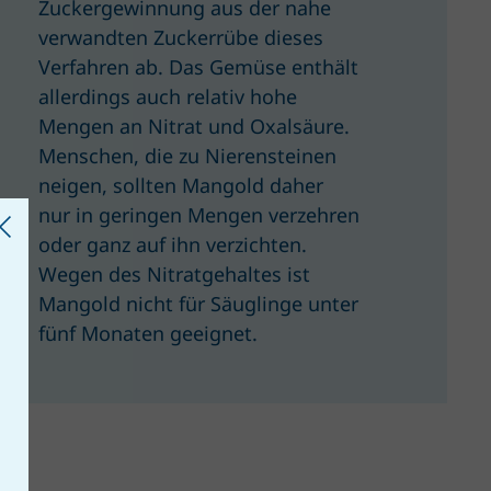
Zuckergewinnung aus der nahe
verwandten Zuckerrübe dieses
Verfahren ab. Das Gemüse enthält
allerdings auch relativ hohe
Mengen an Nitrat und Oxalsäure.
Menschen, die zu Nierensteinen
neigen, sollten Mangold daher
nur in geringen Mengen verzehren
oder ganz auf ihn verzichten.
Wegen des Nitratgehaltes ist
Mangold nicht für Säuglinge unter
fünf Monaten geeignet.