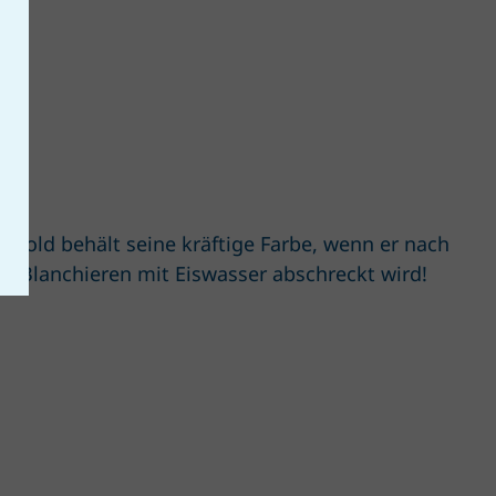
pp
ngold behält seine kräftige Farbe, wenn er nach
m Blanchieren mit Eiswasser abschreckt wird!