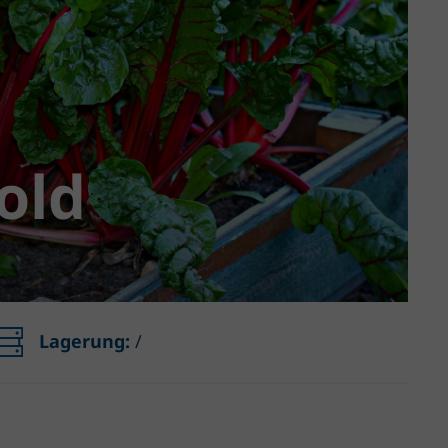
old
Lagerung:
/