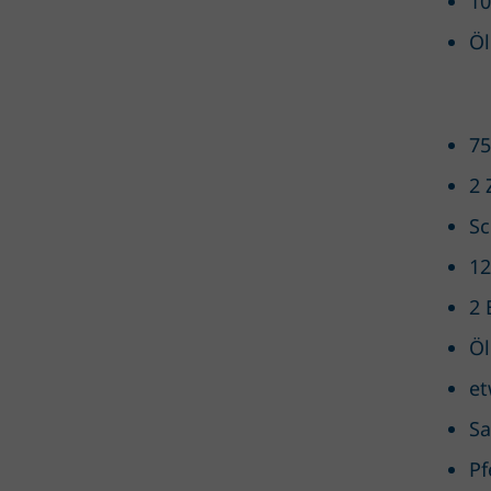
10
Öl
75
2 
Sc
12
2 
Öl
et
Sa
Pf