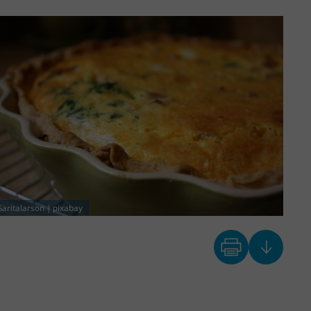
Saritalarson | pixabay