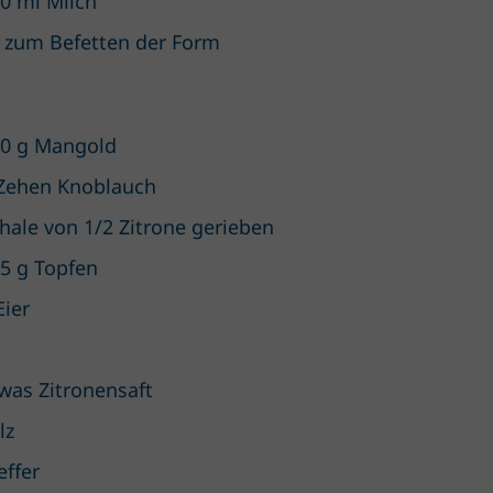
0 ml Milch
 zum Befetten der Form
0 g Mangold
Zehen Knoblauch
hale von 1/2 Zitrone gerieben
5 g Topfen
Eier
was Zitronensaft
lz
effer