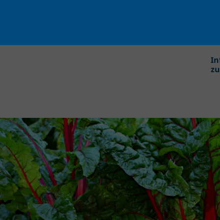
In
zu