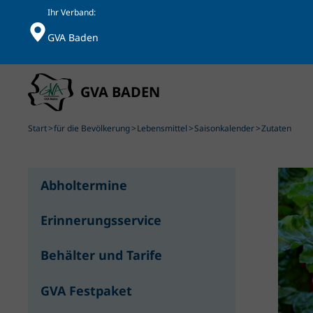
Ihr Verband:
GVA Baden
Skip to main content
Start
für die Bevölkerung
Lebensmittel
Saisonkalender
Zutaten
Abholtermine
Erinnerungsservice
Behälter und Tarife
GVA Festpaket