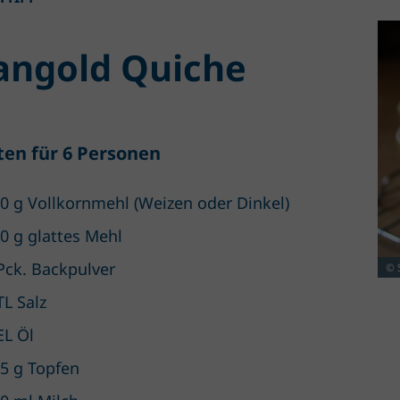
ngold Quiche
ten für 6 Personen
0 g Vollkornmehl (Weizen oder Dinkel)
0 g glattes Mehl
Pck. Backpulver
© 
TL Salz
EL Öl
5 g Topfen