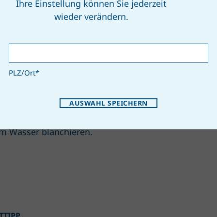
Ihre Einstellung können Sie jederzeit
wieder verändern.
chtige Lagerung
PLZ/Ort
*
Ti
n feuchtes Tuch gewickelt ist Mangold im
AUSWAHL SPEICHERN
chrank ca. drei Tage haltbar. Mangold eignet
Ma
gut zum Einfrieren. Dazu vorher kurz in
de
m Wasser blanchieren.
TTIPP